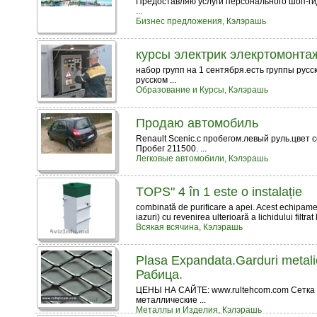
Предоставляю услуги персонального шоп-гид
...
Бизнес предложения, Кэлэрашь
курсы электрик элекртомонта
набор групп на 1 сентября.есть группы рус
русском ...
Образование и Курсы, Кэлэрашь
Продаю автомобиль
Renault Scenic.с пробегом.левый руль.цвет 
Пробег 211500. ...
Легковые автомобили, Кэлэрашь
TOPS" 4 în 1 este o instalație
combinată de purificare a apei. Acest echipamen
iazuri) cu revenirea ulterioară a lichidului filtrat l
Всякая всячина, Кэлэрашь
Plasa Expandata.Garduri metal
Рабица.
ЦЕНЫ НА САЙТЕ: www.rultehcom.com Сетка 
металлические ...
Металлы и Изделия, Кэлэрашь