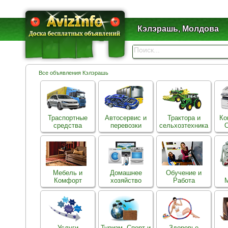
Кэлэрашь, Молдова
Все объявления Кэлэрашь
Траспортные
Автосервис и
Трактора и
Ко
средства
перевозки
сельхозтехника
О
Мебель и
Домашнее
Обучение и
Комфорт
хозяйство
Работа
Услуги
Туризм, Спорт и
Здоровье