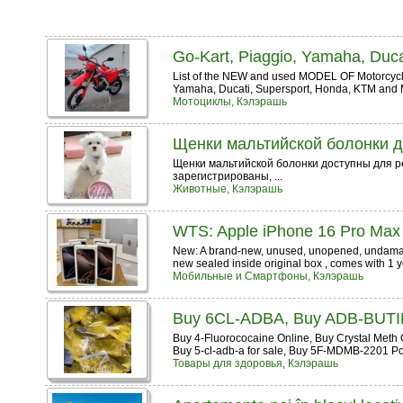
Go-Kart, Piaggio, Yamaha, Duca
List of the NEW and used MODEL OF Motorcycles,
Yamaha, Ducati, Supersport, Honda, KTM and M
Мотоциклы, Кэлэрашь
Щенки мальтийской болонки д
Щенки мальтийской болонки доступны для р
зарегистрированы, ...
Животные, Кэлэрашь
WTS: Apple iPhone 16 Pro Ma
New: A brand-new, unused, unopened, undamaged
new sealed inside original box , comes with 1 ye
Мобильные и Смартфоны, Кэлэрашь
Buy 6CL-ADBA, Buy ADB-BUT
Buy 4-Fluorococaine Online, Buy Crystal Meth
Buy 5-cl-adb-a for sale, Buy 5F-MDMB-2201 Po
Товары для здоровья, Кэлэрашь