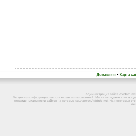
•
Домашняя
Карта са
Администрация сайта AvizInfo.m
Мы ценим конфиденциальность наших пользователей. Мы не передаем и не прода
конфиденциальности сайтов на которые ссылается AvizInfo.md. На некоторых стр
ко