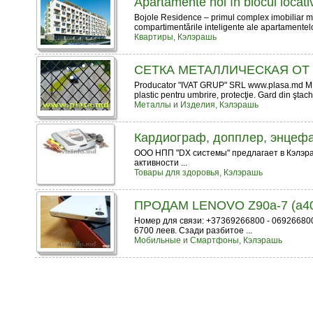
Apartamente noi în blocul locati
Bojole Residence – primul complex imobiliar mo
compartimentările inteligente ale apartamentelor,
Квартиры, Кэлэрашь
СЕТКА МЕТАЛЛИЧЕСКАЯ ОТ
Producator "IVAT GRUP" SRL www.plasa.md MD Pl
plastic pentru umbrire, protecţie. Gard din ştach
Металлы и Изделия, Кэлэрашь
Кардиограф, допплер, энцефа
ООО НПП "DX системы" предлагает в Кэлэра
активности ...
Товары для здоровья, Кэлэрашь
ПРОДАМ LENOVO Z90a-7 (a4
Номер для связи: +37369266800 - 069266800
6700 леев. Сзади разбитое ...
Мобильные и Смартфоны, Кэлэрашь