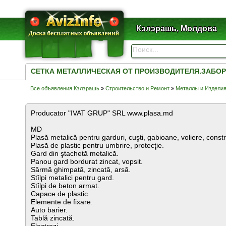
Кэлэрашь, Молдова
СЕТКА МЕТАЛЛИЧЕСКАЯ ОТ ПРОИЗВОДИТЕЛЯ.ЗАБОР
Все объявления Кэлэрашь
»
Строительство и Ремонт
»
Металлы и Издели
Producator "IVAT GRUP" SRL www.plasa.md
MD
Plasă metalică pentru garduri, cuşti, gabioane, voliere, constr
Plasă de plastic pentru umbrire, protecţie.
Gard din ştachetă metalică.
Panou gard bordurat zincat, vopsit.
Sârmă ghimpată, zincată, arsă.
Stîlpi metalici pentru gard.
Stîlpi de beton armat.
Capace de plastic.
Elemente de fixare.
Auto barier.
Tablă zincată.