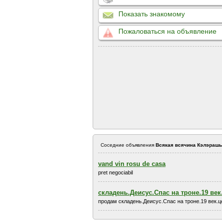
Показать знакомому
Пожаловаться на объявление
Соседние объявления
Всякая всячина Кэлэрашь
vand vin rosu de casa
pret negociabil
складень.Деисус.Спас на троне.19 век
продам складень.Деисус.Спас на троне.19 век.