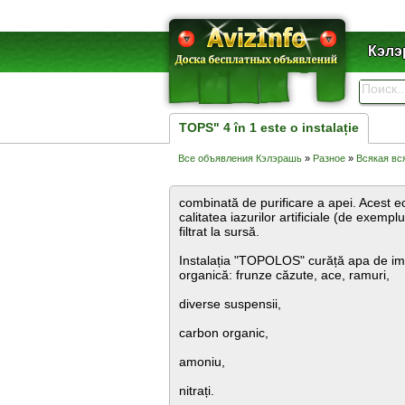
Кэлэ
TOPS" 4 în 1 este o instalație
Все объявления Кэлэрашь
»
Разное
»
Всякая вс
combinată de purificare a apei. Acest 
calitatea iazurilor artificiale (de exemplu
filtrat la sursă.
Instalația "TOPOLOS" curăță apa de imp
organică: frunze căzute, ace, ramuri,
diverse suspensii,
carbon organic,
amoniu,
nitrați.