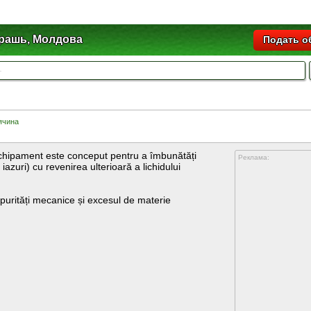
рашь, Молдова
Подать о
ячина
echipament este conceput pentru a îmbunătăți
Реклама:
 iazuri) cu revenirea ulterioară a lichidului
urități mecanice și excesul de materie