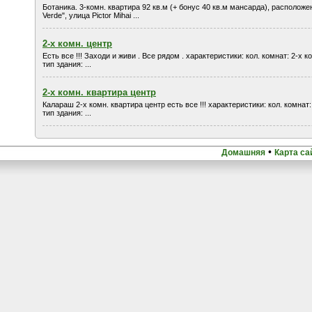
Ботаника. 3-комн. квартира 92 кв.м (+ бонус 40 кв.м мансарда), расположе
Verde", улица Pictor Mihai ...
2-х комн. центр
Есть все !!! Заходи и живи . Все рядом . характеристики: кол. комнат: 2-х 
тип здания: ...
2-x комн. квартира центр
Калараш 2-x комн. квартира центр есть все !!! характеристики: кол. комнат
тип здания: ...
•
Домашняя
Карта са